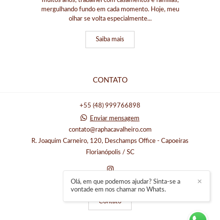
muitos anos, trabalhei com casamentos e famílias,
mergulhando fundo em cada momento. Hoje, meu
olhar se volta especialmente...
Saiba mais
CONTATO
+55 (48) 999766898
Enviar mensagem
contato@raphacavalheiro.com
R. Joaquim Carneiro, 120, Deschamps Office - Capoeiras
Florianópolis / SC
Olá, em que podemos ajudar? Sinta-se a
✕
vontade em nos chamar no Whats.
Contato