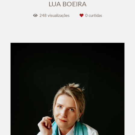
LUA BOEIRA
248
visualizações
0
curtidas