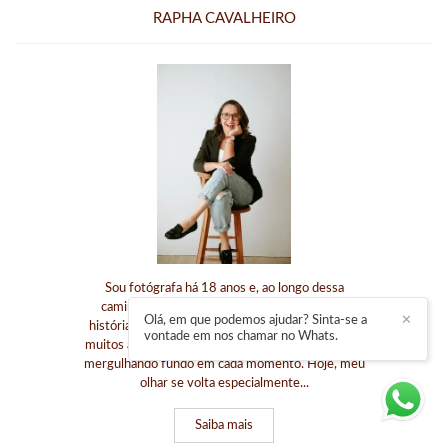
RAPHA CAVALHEIRO
Sou fotógrafa há 18 anos e, ao longo dessa
caminhada, tive a alegria de registrar muitas
Olá, em que podemos ajudar? Sinta-se a
✕
histórias de amor, encontros e fases da vida. Por
vontade em nos chamar no Whats.
muitos anos, trabalhei com casamentos e famílias,
mergulhando fundo em cada momento. Hoje, meu
olhar se volta especialmente...
Saiba mais